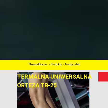
ThermalBraces
>
Produkty
>
Nadgarstek
TERMALNA UNIWERSALNA
ORTEZA
TB-25